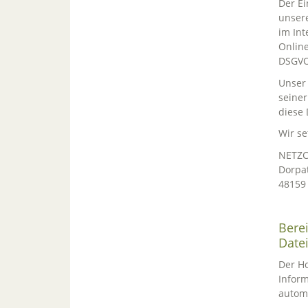
Der Ei
unsere
im Int
Online
DSGVO
Unser 
seiner
diese 
Wir se
NETZC
Dorpa
48159
Berei
Date
Der Ho
Inform
automa