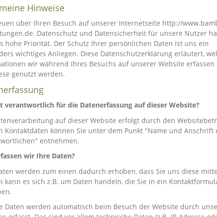
emeine Hinweise
euen über Ihren Besuch auf unserer Internetseite http://www.bam
tungen.de. Datenschutz und Datensicherheit für unsere Nutzer h
s hohe Priorität. Der Schutz Ihrer persönlichen Daten ist uns ein
ers wichtiges Anliegen. Diese Datenschutzerklärung erläutert, we
ationen wir während Ihres Besuchs auf unserer Website erfassen
ese genutzt werden.
nerfassung
t verantwortlich für die Datenerfassung auf dieser Website?
tenverarbeitung auf dieser Website erfolgt durch den Websitebetr
n Kontaktdaten können Sie unter dem Punkt "Name und Anschrift 
twortlichen" entnehmen.
fassen wir Ihre Daten?
aten werden zum einen dadurch erhoben, dass Sie uns diese mitte
i kann es sich z.B. um Daten handeln, die Sie in ein Kontaktformul
ben.
e Daten werden automatisch beim Besuch der Website durch unser
e erfasst. Das sind vor allem technische Daten (z.B. IP-Adresse od