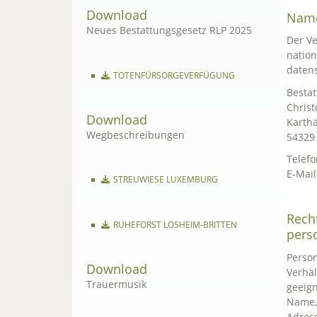
Download
Name
Neues Bestattungsgesetz RLP 2025
Der V
nation
datens
TOTENFÜRSORGEVERFÜGUNG
Bestat
Christ
Download
Karthä
Wegbeschreibungen
54329
Telefo
E-Mail
STREUWIESE LUXEMBURG
Rech
RUHEFORST LOSHEIM-BRITTEN
pers
Person
Download
Verhäl
Trauermusik
geeign
Name, 
Adress