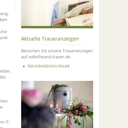
berg-
aben
lche
 und
Aktuelle Traueranzeigen
Besuchen Sie unsere Traueranzeigen
auf volksfreund.trauer.de
TRAUERANZEIGEN ONLINE
eiber.
des
ilen.
ar
e IT-
er