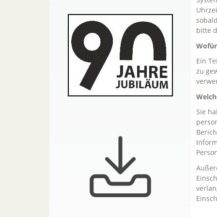
Uhrzei
sobald
bitte 
Wofür
Ein Te
zu gew
verwe
Welche
Sie ha
person
Berich
Inform
Person
Außer
Einsc
verlan
Einsch