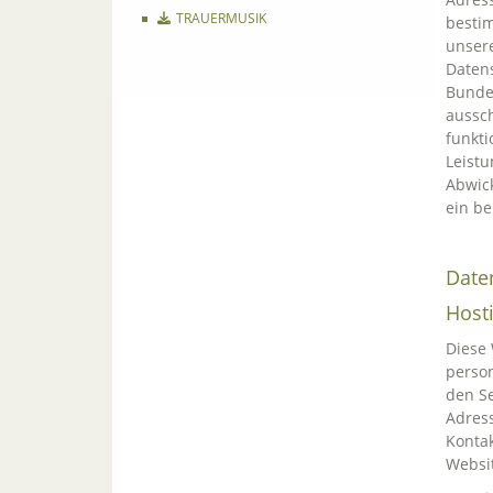
TRAUERMUSIK
besti
unser
Daten
Bunde
aussch
funkti
Leistu
Abwick
ein be
Date
Host
Diese 
person
den Se
Adress
Kontak
Websit