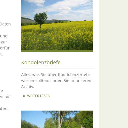
 Daten
 und
 zur
erfür
t.
Kondolenzbriefe
Alles, was Sie über Kondolenzbriefe
wissen sollten, finden Sie in unserem
Archiv.
ie
WEITER LESEN
en auf
ten,