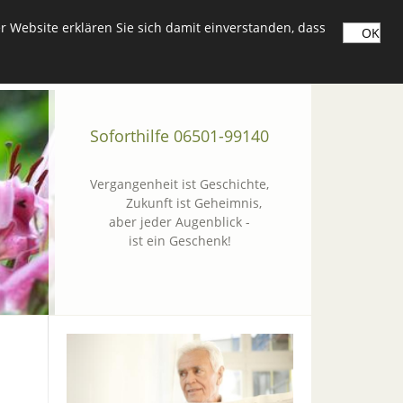
 Website erklären Sie sich damit einverstanden, dass
OK
Soforthilfe 06501-99140
Vergangenheit ist Geschichte,
Zukunft ist Geheimnis,
aber jeder Augenblick -
ist ein Geschenk!