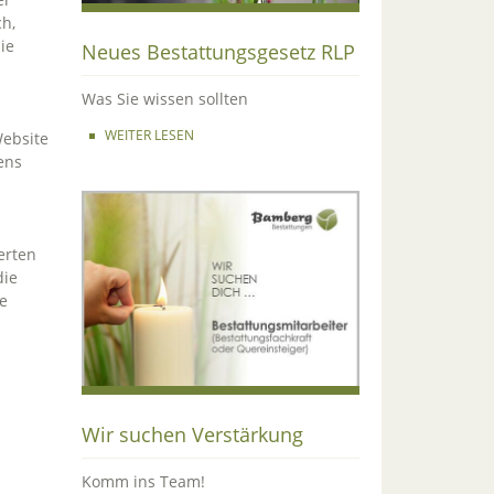
ch,
ie
Neues Bestattungsgesetz RLP
Was Sie wissen sollten
WEITER LESEN
Website
ens
erten
die
e
Wir suchen Verstärkung
Komm ins Team!