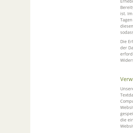
Erhebu
Bereit
ist. I
Tagen 
diesem
sodass
Die Er
der Da
erford
Wider
Verw
Unsere
Textda
Comput
Websit
gespei
die ei
Websit