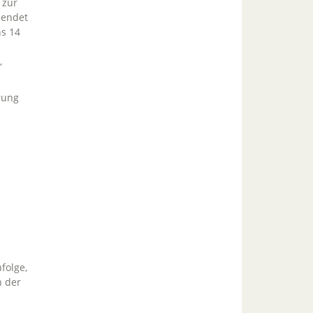
 zur
eendet
ns 14
,
rung
folge,
n der