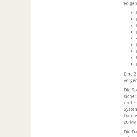
Folge
Eine 
vorge
Die Sp
sicher
und zu
System
Datenv
zu Mar
Die Da