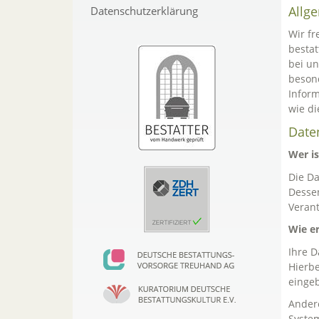
Allg
Datenschutzerklärung
Wir fr
bestat
bei un
besond
Inform
wie di
Date
Wer is
Die Da
Desse
Veran
Wie er
Ihre D
Hierbe
einge
Ander
System