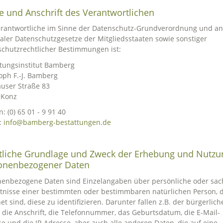
 und Anschrift des Verantwortlichen
erantwortliche im Sinne der Datenschutz-Grundverordnung und an
aler Datenschutzgesetze der Mitgliedsstaaten sowie sonstiger
chutzrechtlicher Bestimmungen ist:
tungsinstitut Bamberg
oph F.-J. Bamberg
user Straße 83
 Konz
n: (0) 65 01 - 9 91 40
:
info@bamberg-bestattungen.de
tliche Grundlage und Zweck der Erhebung und Nutzu
onenbezogener Daten
enbezogene Daten sind Einzelangaben über persönliche oder sac
tnisse einer bestimmten oder bestimmbaren natürlichen Person, d
et sind, diese zu identifizieren. Darunter fallen z.B. der bürgerlich
die Anschrift, die Telefonnummer, das Geburtsdatum, die E-Mail-
e und die IP-Adresse, aber auch alle anderen Daten, die auf eine