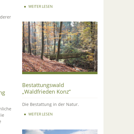
WEITER LESEN
derer
Bestattungswald
„Waldfrieden Konz“
ng
Die Bestattung in der Natur.
hliche
WEITER LESEN
ie
e