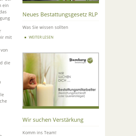
m ein
das
Neues Bestattungsgesetz RLP
igung
Was Sie wissen sollten
r
ir mit
WEITER LESEN
 von
e
d die
u
le
ache
Wir suchen Verstärkung
Komm ins Team!
e