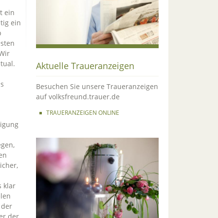
t ein
tig ein
b
esten
Wir
tual.
Aktuelle Traueranzeigen
n
ns
Besuchen Sie unsere Traueranzeigen
auf volksfreund.trauer.de
TRAUERANZEIGEN ONLINE
eigung
egen,
ten
icher,
 klar
elen
 der
er der