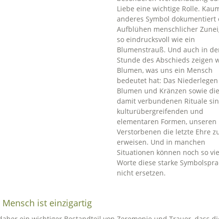
Liebe eine wichtige Rolle. Kau
anderes Symbol dokumentiert 
Aufblühen menschlicher Zune
so eindrucksvoll wie ein
Blumenstrauß. Und auch in de
Stunde des Abschieds zeigen w
Blumen, was uns ein Mensch
bedeutet hat: Das Niederlegen
Blumen und Kränzen sowie di
damit verbundenen Rituale sin
kulturübergreifenden und
elementaren Formen, unseren
Verstorbenen die letzte Ehre z
erweisen. Und in manchen
Situationen können noch so vie
Worte diese starke Symbolspr
nicht ersetzen.
 Mensch ist einzigartig
 daher ein wichtiger Bestandteil von Zeremonie und Trauer, dass di