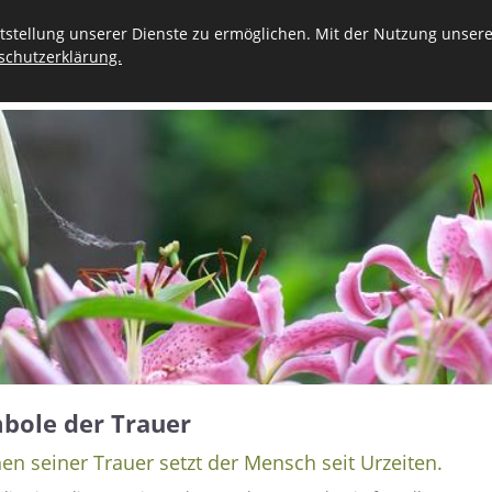
stellung unserer Dienste zu ermöglichen. Mit der Nutzung unserer
schutzerklärung.
VORSORGE
STERBEFALL
TRAUER
KONTAKT
bole der Trauer
en seiner Trauer setzt der Mensch seit Urzeiten.