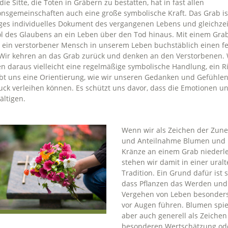
 die Sitte, die Toten in Gräbern zu bestatten, hat in fast allen
onsgemeinschaften auch eine große symbolische Kraft. Das Grab is
ges individuelles Dokument des vergangenen Lebens und gleichzei
l des Glaubens an ein Leben über den Tod hinaus. Mit einem Gra
 ein verstorbener Mensch in unserem Leben buchstäblich einen f
 Wir kehren an das Grab zurück und denken an den Verstorbenen. 
 daraus vielleicht eine regelmäßige symbolische Handlung, ein Ri
bt uns eine Orientierung, wie wir unseren Gedanken und Gefühle
ck verleihen können. Es schützt uns davor, dass die Emotionen u
ltigen.
Wenn wir als Zeichen der Zun
und Anteilnahme Blumen und
Kränze an einem Grab niederl
stehen wir damit in einer ural
Tradition. Ein Grund dafür ist s
dass Pflanzen das Werden und
Vergehen von Leben besonders
vor Augen führen. Blumen spi
aber auch generell als Zeichen
besonderen Wertschätzung od