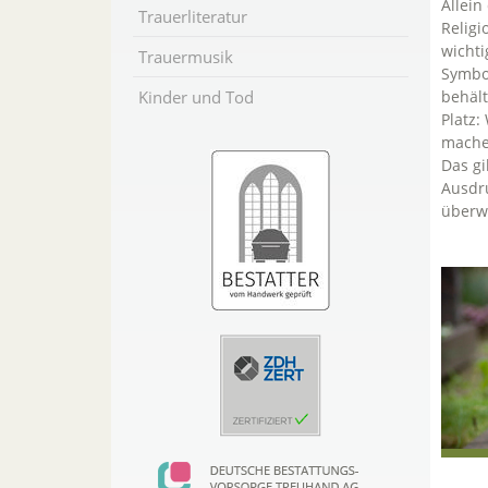
Allein
Trauerliteratur
Religi
wichti
Trauermusik
Symbo
Kinder und Tod
behält
Platz:
machen
Das gi
Ausdru
überwä