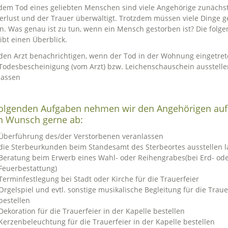
em Tod eines geliebten Menschen sind viele Angehörige zunächs
rlust und der Trauer überwältigt. Trotzdem müssen viele Dinge g
. Was genau ist zu tun, wenn ein Mensch gestorben ist? Die folg
gibt einen Überblick.
den Arzt benachrichtigen, wenn der Tod in der Wohnung eingetrete
Todesbescheinigung (vom Arzt) bzw. Leichenschauschein ausstelle
lassen
folgenden Aufgaben nehmen wir den Angehörigen auf
n Wunsch gerne ab:
Überführung des/der Verstorbenen veranlassen
die Sterbeurkunden beim Standesamt des Sterbeortes ausstellen l
Beratung beim Erwerb eines Wahl- oder Reihengrabes(bei Erd- od
Feuerbestattung)
Terminfestlegung bei Stadt oder Kirche für die Trauerfeier
Orgelspiel und evtl. sonstige musikalische Begleitung für die Traue
bestellen
Dekoration für die Trauerfeier in der Kapelle bestellen
Kerzenbeleuchtung für die Trauerfeier in der Kapelle bestellen