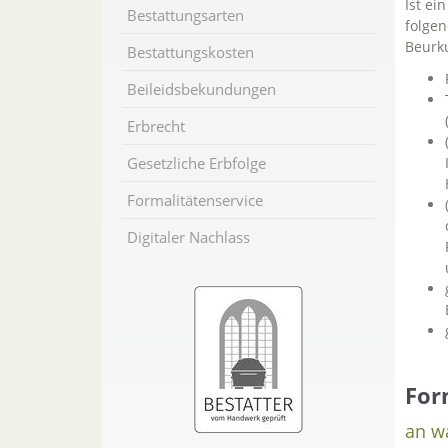
Ist ei
Bestattungsarten
folgen
Beurku
Bestattungskosten
Beileidsbekundungen
Erbrecht
Gesetzliche Erbfolge
Formalitätenservice
Digitaler Nachlass
For
an w