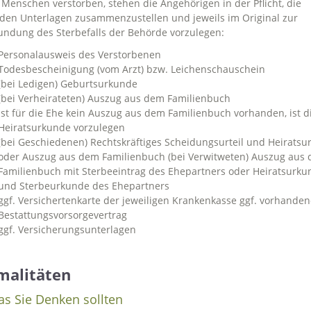
n Menschen verstorben, stehen die Angehörigen in der Pflicht, die
den Unterlagen zusammenzustellen und jeweils im Original zur
ndung des Sterbefalls der Behörde vorzulegen:
Personalausweis des Verstorbenen
Todesbescheinigung (vom Arzt) bzw. Leichenschauschein
(bei Ledigen) Geburtsurkunde
(bei Verheirateten) Auszug aus dem Familienbuch
Ist für die Ehe kein Auszug aus dem Familienbuch vorhanden, ist d
Heiratsurkunde vorzulegen
(bei Geschiedenen) Rechtskräftiges Scheidungsurteil und Heirats
oder Auszug aus dem Familienbuch (bei Verwitweten) Auszug aus
Familienbuch mit Sterbeeintrag des Ehepartners oder Heiratsurku
und Sterbeurkunde des Ehepartners
ggf. Versichertenkarte der jeweiligen Krankenkasse ggf. vorhanden
Bestattungsvorsorgevertrag
ggf. Versicherungsunterlagen
malitäten
as Sie Denken sollten