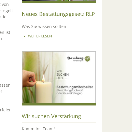
t von
eregelt
Neues Bestattungsgesetz RLP
ende
Was Sie wissen sollten
n ist
WEITER LESEN
n
assen
er
rfeier
Wir suchen Verstärkung
Komm ins Team!