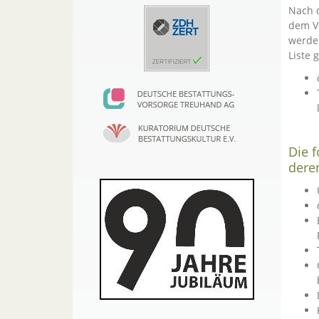
Nach d
dem Ve
werden
Liste 
Die 
dere